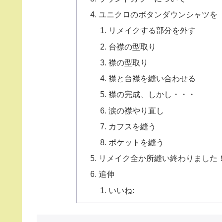
ユニクロのボタンダウンシャツを
リメイクする部分を外す
台襟の型取り
襟の型取り
襟と台襟を縫い合わせる
襟の完成、しかし・・・
涙の襟やり直し
カフスを縫う
ポケットを縫う
リメイク全か所縫い終わりました
追伸
いいね: