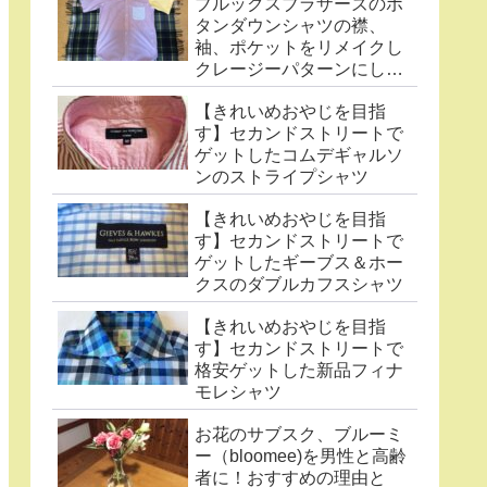
ブルックスブラザーズのボ
タンダウンシャツの襟、
袖、ポケットをリメイクし
クレージーパターンにした
件
【きれいめおやじを目指
す】セカンドストリートで
ゲットしたコムデギャルソ
ンのストライプシャツ
【きれいめおやじを目指
す】セカンドストリートで
ゲットしたギーブス＆ホー
クスのダブルカフスシャツ
【きれいめおやじを目指
す】セカンドストリートで
格安ゲットした新品フィナ
モレシャツ
お花のサブスク、ブルーミ
ー（bloomee)を男性と高齢
者に！おすすめの理由と