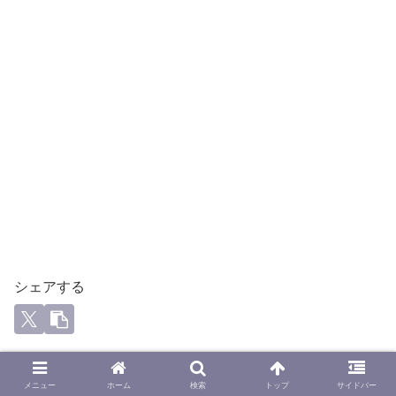
シェアする
third rhapsody (サード ラプソディ)をフォローする
メニュー
ホーム
検索
トップ
サイドバー