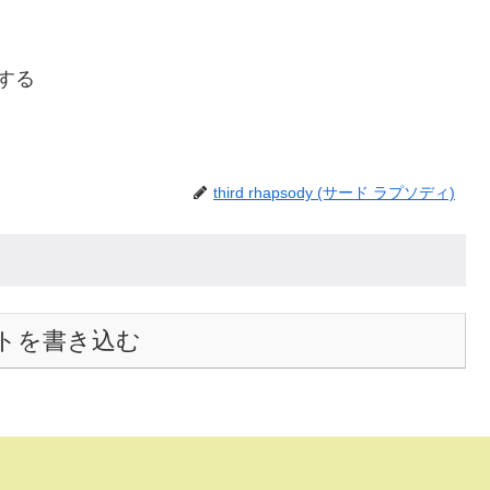
ーする
third rhapsody (サード ラプソディ)
トを書き込む