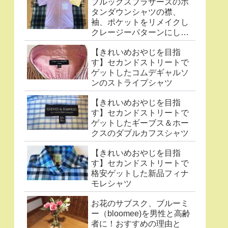
ブルックスブラザーズのボ
タンダウンシャツの襟、
袖、ポケットをリメイクし
クレージーパターンにした
件
【きれいめおやじを目指
す】セカンドストリートで
ゲットしたコムデギャルソ
ンのストライプシャツ
【きれいめおやじを目指
す】セカンドストリートで
ゲットしたギーブス＆ホー
クスのダブルカフスシャツ
【きれいめおやじを目指
す】セカンドストリートで
格安ゲットした新品フィナ
モレシャツ
お花のサブスク、ブルーミ
ー（bloomee)を男性と高齢
者に！おすすめの理由と