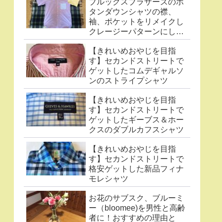
ブルックスブラザーズのボ
タンダウンシャツの襟、
袖、ポケットをリメイクし
クレージーパターンにした
件
【きれいめおやじを目指
す】セカンドストリートで
ゲットしたコムデギャルソ
ンのストライプシャツ
【きれいめおやじを目指
す】セカンドストリートで
ゲットしたギーブス＆ホー
クスのダブルカフスシャツ
【きれいめおやじを目指
す】セカンドストリートで
格安ゲットした新品フィナ
モレシャツ
お花のサブスク、ブルーミ
ー（bloomee)を男性と高齢
者に！おすすめの理由と