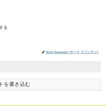
ーする
third rhapsody (サード ラプソディ)
トを書き込む