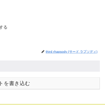
ーする
third rhapsody (サード ラプソディ)
トを書き込む