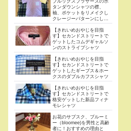
ブルックスブラザーズのボ
タンダウンシャツの襟、
袖、ポケットをリメイクし
クレージーパターンにした
件
【きれいめおやじを目指
す】セカンドストリートで
ゲットしたコムデギャルソ
ンのストライプシャツ
【きれいめおやじを目指
す】セカンドストリートで
ゲットしたギーブス＆ホー
クスのダブルカフスシャツ
【きれいめおやじを目指
す】セカンドストリートで
格安ゲットした新品フィナ
モレシャツ
お花のサブスク、ブルーミ
ー（bloomee)を男性と高齢
者に！おすすめの理由と