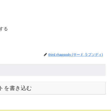
ーする
third rhapsody (サード ラプソディ)
トを書き込む