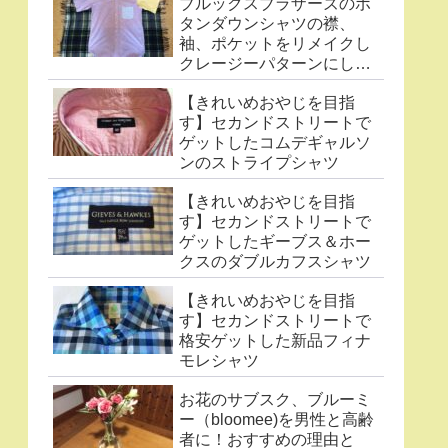
ブルックスブラザーズのボ
タンダウンシャツの襟、
袖、ポケットをリメイクし
クレージーパターンにした
件
【きれいめおやじを目指
す】セカンドストリートで
ゲットしたコムデギャルソ
ンのストライプシャツ
【きれいめおやじを目指
す】セカンドストリートで
ゲットしたギーブス＆ホー
クスのダブルカフスシャツ
【きれいめおやじを目指
す】セカンドストリートで
格安ゲットした新品フィナ
モレシャツ
お花のサブスク、ブルーミ
ー（bloomee)を男性と高齢
者に！おすすめの理由と