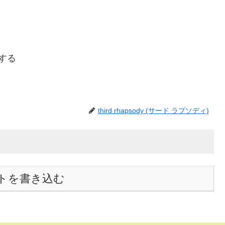
ーする
third rhapsody (サード ラプソディ)
トを書き込む