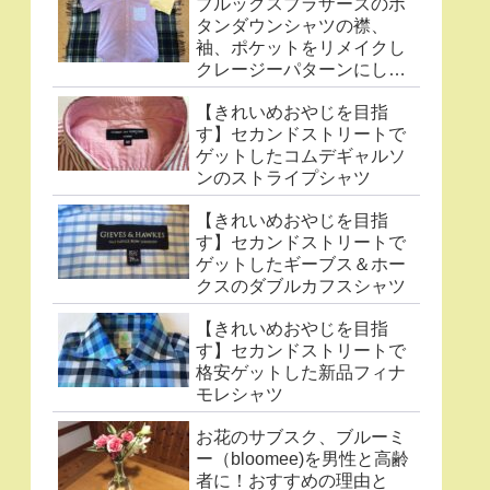
ブルックスブラザーズのボ
タンダウンシャツの襟、
袖、ポケットをリメイクし
クレージーパターンにした
件
【きれいめおやじを目指
す】セカンドストリートで
ゲットしたコムデギャルソ
ンのストライプシャツ
【きれいめおやじを目指
す】セカンドストリートで
ゲットしたギーブス＆ホー
クスのダブルカフスシャツ
【きれいめおやじを目指
す】セカンドストリートで
格安ゲットした新品フィナ
モレシャツ
お花のサブスク、ブルーミ
ー（bloomee)を男性と高齢
者に！おすすめの理由と