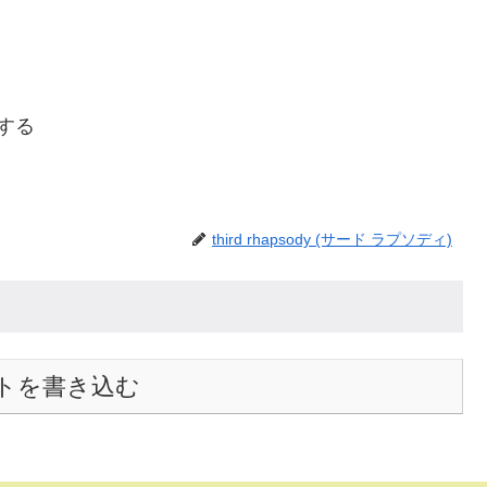
ーする
third rhapsody (サード ラプソディ)
トを書き込む