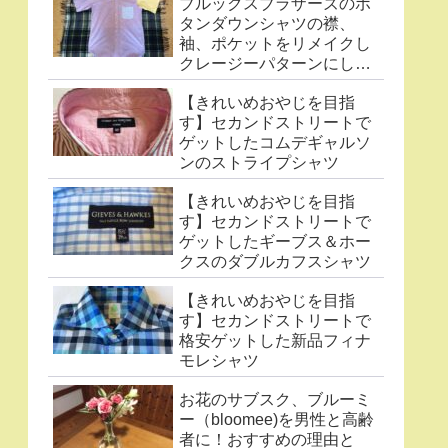
ブルックスブラザーズのボ
タンダウンシャツの襟、
袖、ポケットをリメイクし
クレージーパターンにした
件
【きれいめおやじを目指
す】セカンドストリートで
ゲットしたコムデギャルソ
ンのストライプシャツ
【きれいめおやじを目指
す】セカンドストリートで
ゲットしたギーブス＆ホー
クスのダブルカフスシャツ
【きれいめおやじを目指
す】セカンドストリートで
格安ゲットした新品フィナ
モレシャツ
お花のサブスク、ブルーミ
ー（bloomee)を男性と高齢
者に！おすすめの理由と