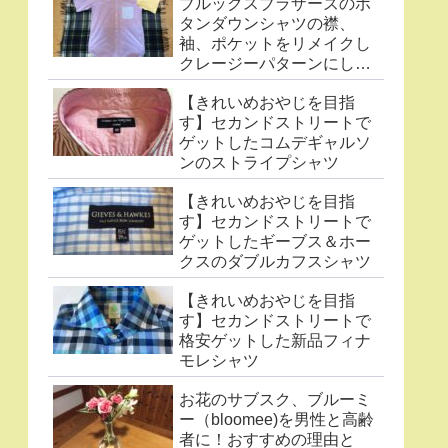
ブルックスブラザーズのボ
タンダウンシャツの襟、
袖、ポケットをリメイクし
クレージーパターンにした
件
【きれいめおやじを目指
す】セカンドストリートで
ゲットしたコムデギャルソ
ンのストライプシャツ
【きれいめおやじを目指
す】セカンドストリートで
ゲットしたギーブス＆ホー
クスのダブルカフスシャツ
【きれいめおやじを目指
す】セカンドストリートで
格安ゲットした新品フィナ
モレシャツ
お花のサブスク、ブルーミ
ー（bloomee)を男性と高齢
者に！おすすめの理由と