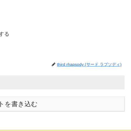
ーする
third rhapsody (サード ラプソディ)
トを書き込む