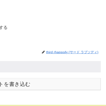
ーする
third rhapsody (サード ラプソディ)
トを書き込む