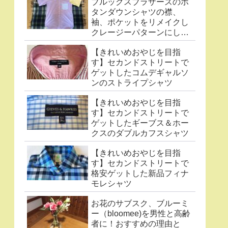
ブルックスブラザーズのボ
タンダウンシャツの襟、
袖、ポケットをリメイクし
クレージーパターンにした
件
【きれいめおやじを目指
す】セカンドストリートで
ゲットしたコムデギャルソ
ンのストライプシャツ
【きれいめおやじを目指
す】セカンドストリートで
ゲットしたギーブス＆ホー
クスのダブルカフスシャツ
【きれいめおやじを目指
す】セカンドストリートで
格安ゲットした新品フィナ
モレシャツ
お花のサブスク、ブルーミ
ー（bloomee)を男性と高齢
者に！おすすめの理由と