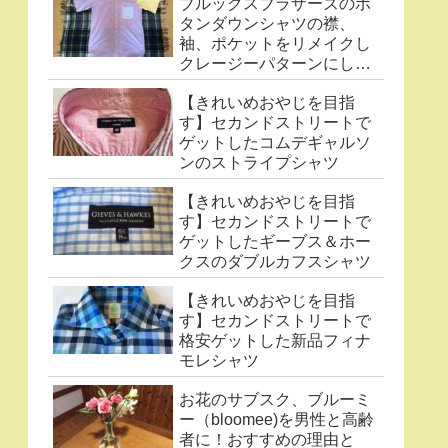
ブルックスブラザーズのボ
タンダウンシャツの襟、
袖、ポケットをリメイクし
クレージーパターンにした
件
【きれいめおやじを目指
す】セカンドストリートで
ゲットしたコムデギャルソ
ンのストライプシャツ
【きれいめおやじを目指
す】セカンドストリートで
ゲットしたギーブス＆ホー
クスのダブルカフスシャツ
【きれいめおやじを目指
す】セカンドストリートで
格安ゲットした新品フィナ
モレシャツ
お花のサブスク、ブルーミ
ー（bloomee)を男性と高齢
者に！おすすめの理由と