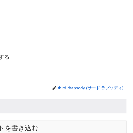
ーする
third rhapsody (サード ラプソディ)
トを書き込む