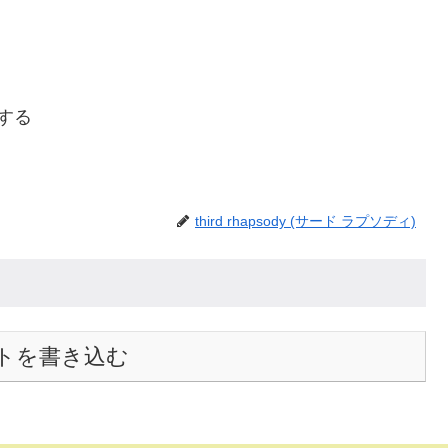
ーする
third rhapsody (サード ラプソディ)
トを書き込む