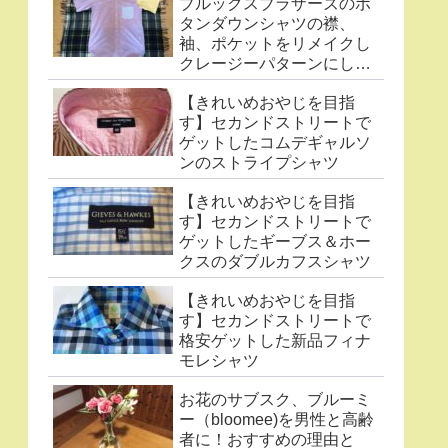
ブルックスブラザーズのボ
タンダウンシャツの襟、
袖、ポケットをリメイクし
クレージーパターンにした
件
【きれいめおやじを目指
す】セカンドストリートで
ゲットしたコムデギャルソ
ンのストライプシャツ
【きれいめおやじを目指
す】セカンドストリートで
ゲットしたギーブス＆ホー
クスのダブルカフスシャツ
【きれいめおやじを目指
す】セカンドストリートで
格安ゲットした新品フィナ
モレシャツ
お花のサブスク、ブルーミ
ー（bloomee)を男性と高齢
者に！おすすめの理由と