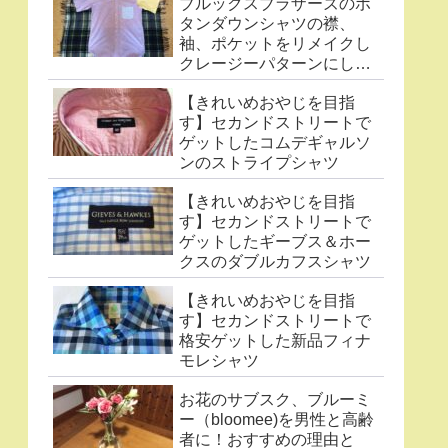
ブルックスブラザーズのボ
タンダウンシャツの襟、
袖、ポケットをリメイクし
クレージーパターンにした
件
【きれいめおやじを目指
す】セカンドストリートで
ゲットしたコムデギャルソ
ンのストライプシャツ
【きれいめおやじを目指
す】セカンドストリートで
ゲットしたギーブス＆ホー
クスのダブルカフスシャツ
【きれいめおやじを目指
す】セカンドストリートで
格安ゲットした新品フィナ
モレシャツ
お花のサブスク、ブルーミ
ー（bloomee)を男性と高齢
者に！おすすめの理由と