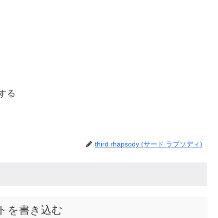
ーする
third rhapsody (サード ラプソディ)
トを書き込む